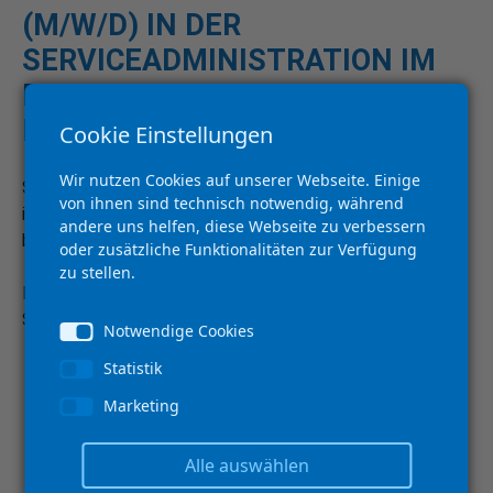
(M/W/D) IN DER
SERVICEADMINISTRATION IM
BEREICH DRUCKLUFTTECHNIK
FÜR 30H/WOCHE
Cookie Einstellungen
Wir nutzen Cookies auf unserer Webseite. Einige
Sie suchen eine neue Herausforderung und arbeiten gerne
von ihnen sind technisch notwendig, während
in einem motivierten, zuverlässigen Team? Dann sind Sie
andere uns helfen, diese Webseite zu verbessern
bei uns genau richtig!
oder zusätzliche Funktionalitäten zur Verfügung
zu stellen.
BEGEISTERND – IHRE ZUKÜNFTIGEN AUFGABEN in der
Serviceadministration:
Notwendige Cookies
Statistik
Enge Zusammenarbeit mit unseren
Servicetechnikern und der technischen Leitung
Marketing
Abwicklung von kaufmännischen Vorgängen
(Anfragen aufnehmen, Angebote erstellen,
Alle auswählen
Auftragserfassung)