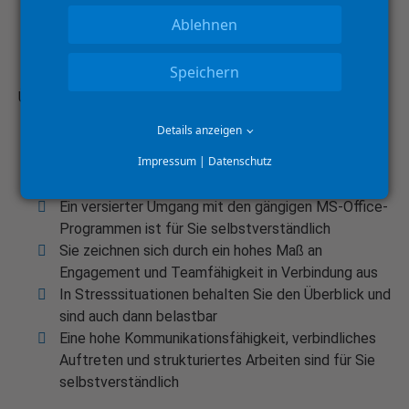
Telefonische Kundenbetreuung und deren
Ablehnen
reibungslosen Kommunikation bei
Serviceterminierungen
Speichern
ÜBERZEUGEND – IHR HEUTIGES PROFIL:
Details anzeigen
Sie verfügen über eine kaufmännische Ausbildung
Impressum
|
Datenschutz
und konnten bereits Berufserfahrung vorzugsweise
in der Serviceadministration sammeln
Ein versierter Umgang mit den gängigen MS-Office-
Programmen ist für Sie selbstverständlich
Sie zeichnen sich durch ein hohes Maß an
Engagement und Teamfähigkeit in Verbindung aus
In Stresssituationen behalten Sie den Überblick und
sind auch dann belastbar
Eine hohe Kommunikationsfähigkeit, verbindliches
Auftreten und strukturiertes Arbeiten sind für Sie
selbstverständlich